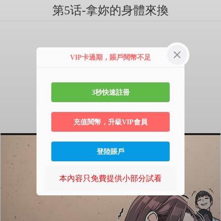
第5话-拿妳的身體來換
VIP卡過期，賬戶閱幣不足
3秒快速註冊
充值閱幣，升級VIP會員
登陸賬戶
本內容只免費提供小部分試看