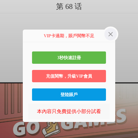
第 68 话
VIP卡過期，賬戶閱幣不足
3秒快速註冊
充值閱幣，升級VIP會員
登陸賬戶
本內容只免費提供小部分試看