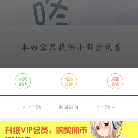
收藏
報錯
展開
網站
反饋
目錄
« 上一話
返回封面
下一話 »