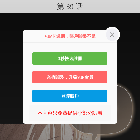
第 39 话
VIP卡過期，賬戶閱幣不足
3秒快速註冊
充值閱幣，升級VIP會員
登陸賬戶
本內容只免費提供小部分試看