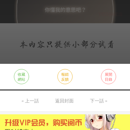
收藏
報錯
展開
網站
反饋
目錄
« 上一話
返回封面
下一話 »