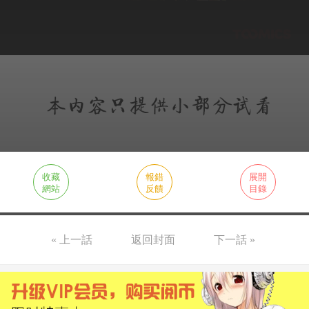
收藏
報錯
展開
網站
反饋
目錄
« 上一話
返回封面
下一話 »